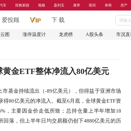
汽车
投教家园
视频
盈利宝
康养
医药
券商
房产
爱投顾
下 载
盘云图
涨停温度计
龙虎榜
A股头条
市况直
黄金ETF整体净流入80亿美元
上市基金持续流出（-89亿美元），但得益于亚洲市场
录得80亿美元的净流入。截至6月底，全球黄金ETF资
降6%，主要因金价走低所致；总持仓量上半年增加18
有所回落，但上半年日均交易额仍创下4880亿美元的历