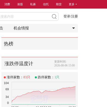
消费
港股
私募
信托
期货
更多
登录/注册
击
机会情报
热榜
更新时间:
涨跌停温度计
2026-08-06 15:00
涨停家数：
83
只
跌停家数：
1
只