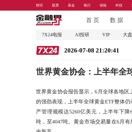
财经
股票
基金
银行
保险
科技
首 页
数 据
7X24电报
AI投研
VIP
大
2026-07-08 21:20:41
世界黄金协会：上半年全球
世界
黄金
协会报告显示，6月全球各地区
的强劲表现，上半年全球黄金ETF整体仍
产管理规模达5260亿美元，上半年下
吨，至4047吨。黄金市场交易量在6月
史新高。