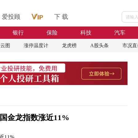
爱投顾
下 载
银行
保险
科技
汽车
盘云图
涨停温度计
龙虎榜
A股头条
市况直
国金龙指数涨近11%
11%。