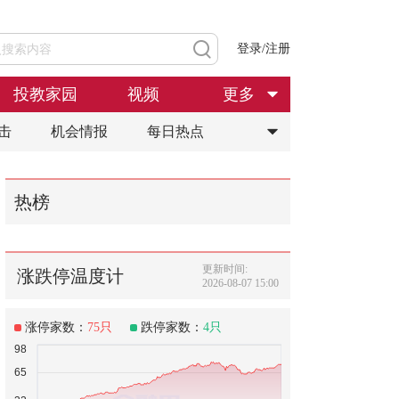
登录/注册
投教家园
视频
更多
击
机会情报
每日热点
热榜
更新时间:
涨跌停温度计
2026-08-07 15:00
涨停家数：
75
只
跌停家数：
4
只