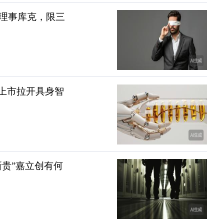
理事库克，限三
科技上市拉开具身智
新贵”嘉立创有何