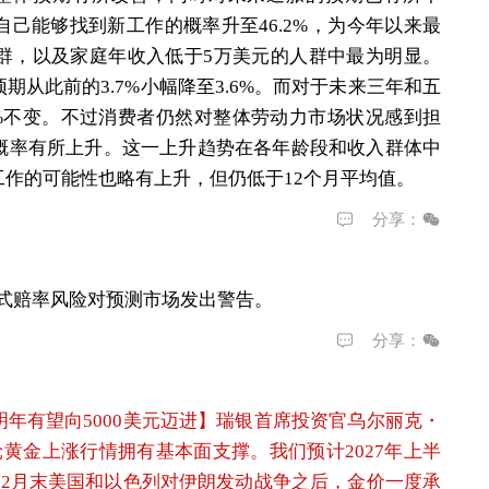
己能够找到新工作的概率升至46.2%，为今年以来最
群，以及家庭年收入低于5万美元的人群中最为明显。
从此前的3.7%小幅降至3.6%。而对于未来三年和五
3%不变。不过消费者仍然对整体劳动力市场状况感到担
概率有所上升。这一上升趋势在各年龄段和收入群体中
作的可能性也略有上升，但仍低于12个月平均值。
分享：
美式赔率风险对预测市场发出警告。
分享：
年有望向5000美元迈进】
瑞银首席投资官乌尔丽克・
本轮黄金上涨行情拥有基本面支撑。我们预计2027年上半
”自2月末美国和以色列对伊朗发动战争之后，金价一度承