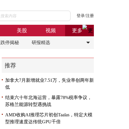
登录/注册
美股
视频
更多
涨跌停揭秘
研报精选
推荐
加拿大7月新增就业7.51万，失业率创两年新
低
结束六十年北海运营，暴露78%税率争议，
苏格兰能源转型遇挑战
AMD收购AI推理芯片初创Taalas，特定大模
型推理速度达传统GPU千倍