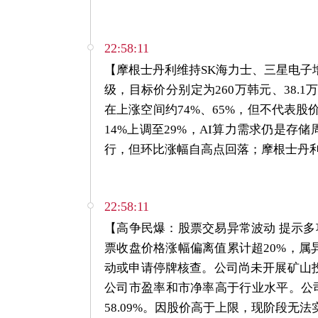
22:58:11
【摩根士丹利维持SK海力士、三星电子
级，目标价分别定为260万韩元、38.
在上涨空间约74%、65%，但不代表股
14%上调至29%，AI算力需求仍是存储
行，但环比涨幅自高点回落；摩根士丹利
22:58:11
【高争民爆：股票交易异常波动 提示多
票收盘价格涨幅偏离值累计超20%，
动或申请停牌核查。公司尚未开展矿山
公司市盈率和市净率高于行业水平。公司预计上半
58.09%。因股价高于上限，现阶段无