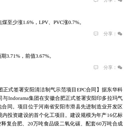
分享：
至少涨1.6%，LPV、PVC涨0.7%。
分享：
3.71%，前值3.67%。
分享：
a集团正式签署安阳清洁制气示范项目EPC合同】
据东华科
与Indorama集团在安徽合肥正式签署安阳印多拉玛气
承包合同。项目位于河南省安阳市滑县先进制造业开发区
中国境内投资建设的首个化工项目。建设规模为年产16亿标
控释复合肥、20万吨食品级二氧化碳、配套60万吨合成