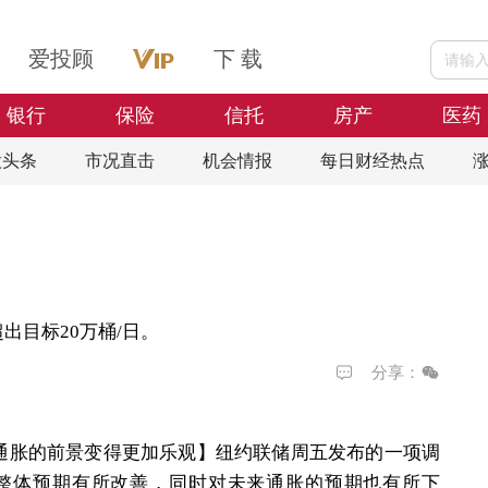
爱投顾
下 载
银行
保险
信托
房产
医药
股头条
市况直击
机会情报
每日财经热点
出目标20万桶/日。
分享：
通胀的前景变得更加乐观】
纽约联储周五发布的一项调
整体预期有所改善，同时对未来通胀的预期也有所下